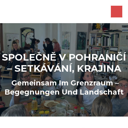
Zum
Inhalt
HAU
springen
SPOLEČNĚ V POHRANIČÍ
– SETKÁVÁNÍ, KRAJINA
Gemeinsam Im Grenzraum –
Begegnungen Und Landschaft