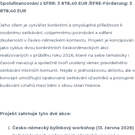
Spolufinancování z EFRR: 3 878,40 EUR /EFRE-Förderung: 3
878,40 EUR
Jeho cílem je vytvářet konkrétní a smysluplné příležitosti k
osobnímu setkávání, vzájemnému poznávání a sdílení
zkušeností v česko-německém kontextu. Projekt je koncipován
jako cyklus dvou konkrétních českoněmeckých akcí
realizovaných v průběhu roku 2026, které na sebe tematicky i
časově navazují a společně tvoří ucelený rámec pravidelného
setkávání místních komunit. Nejde o jednorázovou aktivitu, ale o
koncept umožňující opakované setkávání účastníků a postupné
budování vztahů mezi lidmi z obou stran hranice.
Projekt zahrnuje tyto dvě akce:
Česko-německý bylinkový workshop (13. června 2026)