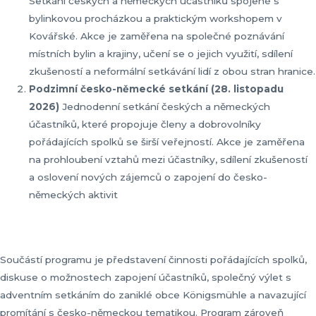
Setkání českých a německých účastníků spojené s
bylinkovou procházkou a praktickým workshopem v
Kovářské. Akce je zaměřena na společné poznávání
místních bylin a krajiny, učení se o jejich využití, sdílení
zkušeností a neformální setkávání lidí z obou stran hranice.
Podzimní česko-německé setkání (28. listopadu
2026)
Jednodenní setkání českých a německých
účastníků, které propojuje členy a dobrovolníky
pořádajících spolků se širší veřejností. Akce je zaměřena
na prohloubení vztahů mezi účastníky, sdílení zkušeností
a oslovení nových zájemců o zapojení do česko-
německých aktivit
Součástí programu je představení činnosti pořádajících spolků,
diskuse o možnostech zapojení účastníků, společný výlet s
adventním setkáním do zaniklé obce Königsmühle a navazující
promítání s česko-německou tematikou. Program zároveň