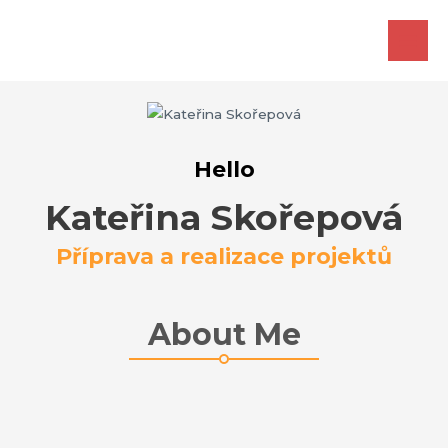
Zum
Inhalt
HAU
springen
Hello
Kateřina Skořepová
Příprava a realizace projektů
About Me