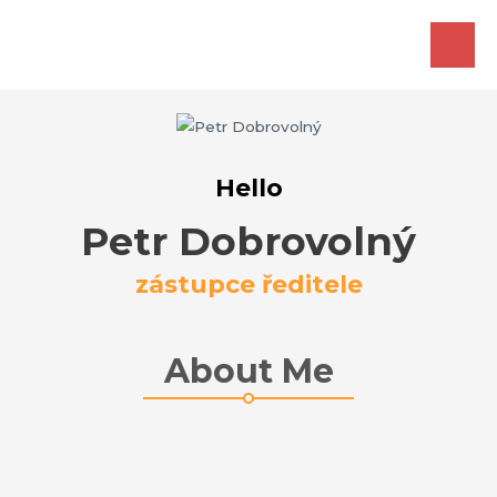
Zum
Inhalt
HAU
springen
Hello
Petr Dobrovolný
zástupce ředitele
About Me