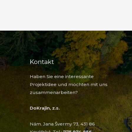
Kontakt
Haben Sie eine interessante
Projektidee und möchten mit uns
zusammenarbeiten?
DoKrajin, z.s.
Nám. Jana Švermy 73, 431 86
Kovářská, Tel.:
775 974 856