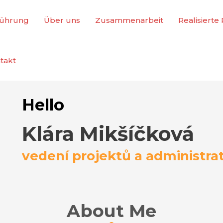
führung
Über uns
Zusammenarbeit
Realisierte
takt
Hello
Klára Mikšíčková
vedení projektů a administrat
About Me