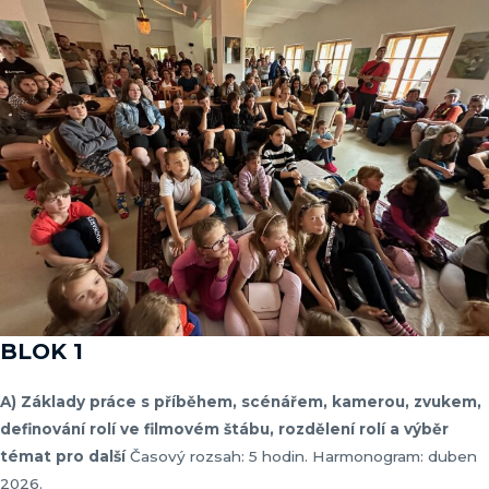
BLOK 1
A) Základy práce s příběhem, scénářem, kamerou, zvukem,
definování rolí ve filmovém štábu, rozdělení rolí a výběr
témat pro další
Časový rozsah: 5 hodin. Harmonogram: duben
2026.