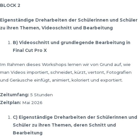
BLOCK 2
Eigenst
ä
ndige Dreharbeiten der Sch
ü
lerinnen und Sch
ü
ler
zu ihren Themen, Videoschnitt und Bearbeitung
B) Videoschnitt und grundlegende Bearbeitung in
Final Cut Pro X
Im Rahmen dieses Workshops lernen wir von Grund auf, wie
man Videos importiert, schneidet, kürzt, vertont, Fotografien
und Geräusche einfügt, animiert, koloriert und exportiert.
Zeitumfang:
5 Stunden
Zeitplan:
Mai 2026
C) Eigenst
ä
ndige Dreharbeiten der Sch
ü
lerinnen und
Sch
ü
ler zu ihren Themen, deren Schnitt und
Bearbeitung