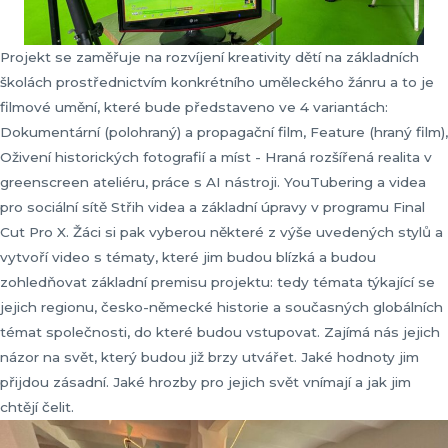
Projekt se zaměřuje na rozvíjení kreativity dětí na základních
školách prostřednictvím konkrétního uměleckého žánru a to je
filmové umění, které bude představeno ve 4 variantách:
Dokumentární (polohraný) a propagační film, Feature (hraný film),
Oživení historických fotografií a míst - Hraná rozšířená realita v
greenscreen ateliéru, práce s AI nástroji. YouTubering a videa
pro sociální sítě Střih videa a základní úpravy v programu Final
Cut Pro X. Žáci si pak vyberou některé z výše uvedených stylů a
vytvoří video s tématy, které jim budou blízká a budou
zohledňovat základní premisu projektu: tedy témata týkající se
jejich regionu, česko-německé historie a současných globálních
témat společnosti, do které budou vstupovat. Zajímá nás jejich
názor na svět, který budou již brzy utvářet. Jaké hodnoty jim
přijdou zásadní. Jaké hrozby pro jejich svět vnímají a jak jim
chtějí čelit.